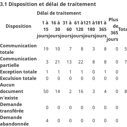
3.1 Disposition et délai de traitement
Délai de traitement
Plus
1 à
16 à
31 à
61 à
121 à
181 à
Disposition
de
15
30
60
120
180
365
Tot
365
jours
jours
jours
jours
jours
jours
jours
Communication
19
10
7
8
3
8
0
5
totale
Communication
3
21
13
22
8
8
0
7
partielle
Exception totale
1
1
1
1
0
1
0
Exculsion totale
0
0
0
0
0
0
0
Aucun
document
50
14
2
16
3
4
0
8
n'existe
Demande
0
0
0
0
0
0
0
transférée
Demande
4
0
0
0
0
0
0
abandonnée