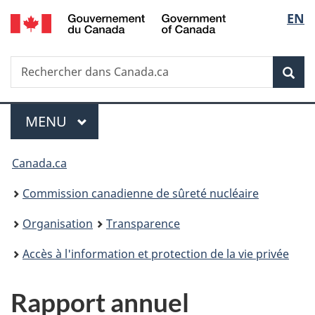
/
Sélec
EN
Passer
Government
au
de
of
contenu
Canada
Recherche
Rechercher
principal
Rec
la
dans
Canada.ca
langu
Menu
MENU
PRINCIPAL
Vous
Canada.ca
êtes
Commission canadienne de sûreté nucléaire
ici
Organisation
Transparence
:
Accès à l'information et protection de la vie privée
Rapport annuel