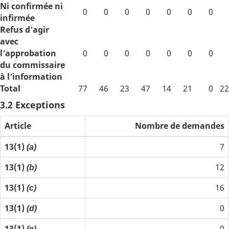
Ni confirmée ni
0
0
0
0
0
0
0
infirmée
Refus d’agir
avec
l’approbation
0
0
0
0
0
0
0
du commissaire
à l’information
Total
77
46
23
47
14
21
0
22
3.2 Exceptions
Article
Nombre de demandes
13(1)
7
(a)
13(1)
12
(b)
13(1)
16
(c)
13(1)
0
(d)
13(1)
0
(e)