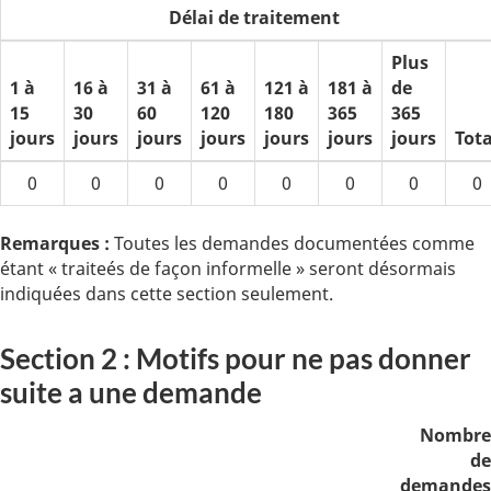
Délai de traitement
Plus
1 à
16 à
31 à
61 à
121 à
181 à
de
15
30
60
120
180
365
365
jours
jours
jours
jours
jours
jours
jours
Tota
0
0
0
0
0
0
0
0
Remarques :
Toutes les demandes documentées comme
étant « traiteés de façon informelle » seront désormais
indiquées dans cette section seulement.
Section 2 : Motifs pour ne pas donner
suite a une demande
Nombre
de
demandes